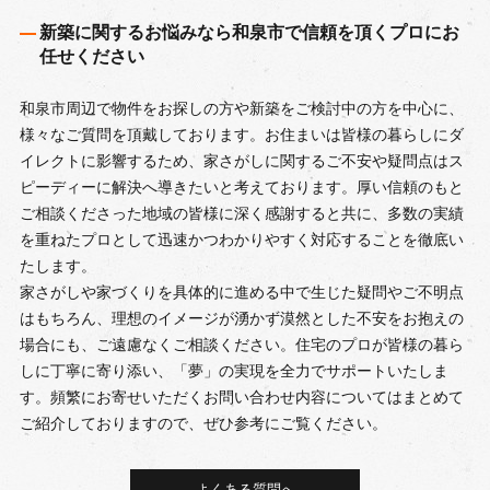
新築に関するお悩みなら和泉市で信頼を頂くプロにお
任せください
和泉市周辺で物件をお探しの方や新築をご検討中の方を中心に、
様々なご質問を頂戴しております。お住まいは皆様の暮らしにダ
イレクトに影響するため、家さがしに関するご不安や疑問点はス
ピーディーに解決へ導きたいと考えております。厚い信頼のもと
ご相談くださった地域の皆様に深く感謝すると共に、多数の実績
を重ねたプロとして迅速かつわかりやすく対応することを徹底い
たします。
家さがしや家づくりを具体的に進める中で生じた疑問やご不明点
はもちろん、理想のイメージが湧かず漠然とした不安をお抱えの
場合にも、ご遠慮なくご相談ください。住宅のプロが皆様の暮ら
しに丁寧に寄り添い、「夢」の実現を全力でサポートいたしま
す。頻繁にお寄せいただくお問い合わせ内容についてはまとめて
ご紹介しておりますので、ぜひ参考にご覧ください。