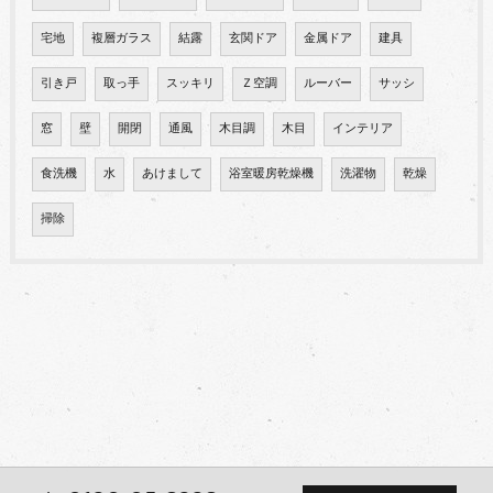
宅地
複層ガラス
結露
玄関ドア
金属ドア
建具
引き戸
取っ手
スッキリ
Ｚ空調
ルーバー
サッシ
窓
壁
開閉
通風
木目調
木目
インテリア
食洗機
水
あけまして
浴室暖房乾燥機
洗濯物
乾燥
掃除