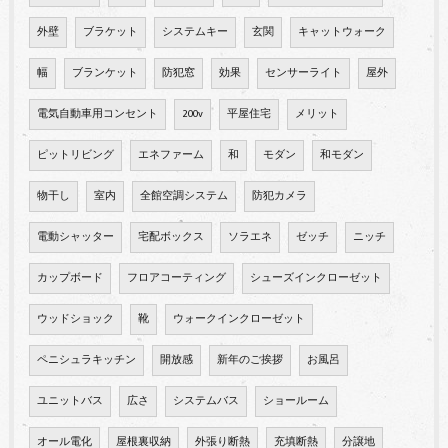
外壁
ブラケット
システムキー
玄関
キャットウォーク
幅
ブランケット
防犯窓
効果
センサーライト
屋外
電気自動車用コンセント
200v
平屋住宅
メリット
ピットリビング
エネファーム
和
モダン
和モダン
物干し
室内
全館空調システム
防犯カメラ
電動シャッター
宅配ボックス
ソラエネ
ゼッチ
ニッチ
カップボード
フロアコーティング
シューズインクローゼット
ウッドショック
靴
ウォークインクローゼット
ペニシュラキッチン
開放感
新年のご挨拶
お風呂
ユニットバス
広さ
システムバス
ショールーム
オール電化
屋根裏収納
外張り断熱
充填断熱
分譲地