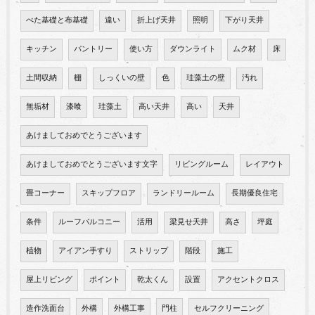
べた基礎と布基礎
違い
折上げ天井
照明
下がり天井
キッチン
パントリー
使い方
ダウンライト
ムク材
床
土間収納
棚
しっくいの壁
色
珪藻土の壁
汚れ
無垢材
漆喰
珪藻土
高い天井
高い
天井
あけましておめでとうございます
あけましておめでとうございます文字
リビングルーム
レイアウト
畳コーナー
スキップフロア
ランドリールーム
長期優良住宅
条件
ルーフバルコニー
活用
梁見せ天井
高さ
坪庭
植物
アイアン手すり
ストリップ
階段
施工
屋上リビング
ポイント
乾太くん
設置
アクセントクロス
造作洗面台
外構
外構工事
門柱
セルフクリーニング