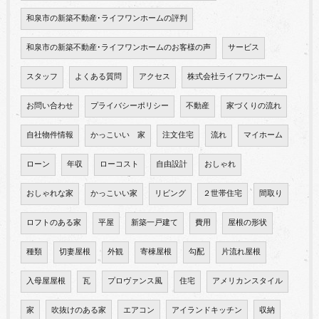
和泉市の新築不動産･ライフワンホームの評判
和泉市の新築不動産･ライフワンホームのお客様の声
サービス
スタッフ
よくある質問
アクセス
株式会社ライフワンホーム
お問い合わせ
プライバシーポリシー
不動産
家づくりの流れ
自社物件情報
かっこいい 家
注文住宅
流れ
マイホーム
ローン
年収
ローコスト
自由設計
おしゃれ
おしゃれな家
かっこいい家
リビング
２世帯住宅
間取り
ロフトのある家
平屋
新築一戸建て
費用
屋根の形状
種類
切妻屋根
外観
寄棟屋根
勾配
片流れ屋根
入母屋屋根
瓦
プロヴァンス風
住宅
アメリカンスタイル
家
吹抜けのある家
エアコン
アイランドキッチン
収納