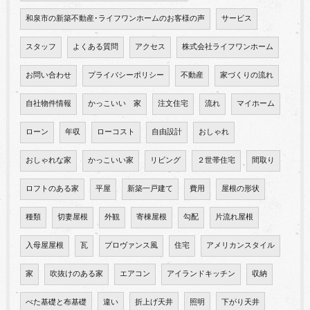
和泉市の新築不動産･ライフワンホームのお客様の声
サービス
スタッフ
よくある質問
アクセス
株式会社ライフワンホーム
お問い合わせ
プライバシーポリシー
不動産
家づくりの流れ
自社物件情報
かっこいい 家
注文住宅
流れ
マイホーム
ローン
年収
ローコスト
自由設計
おしゃれ
おしゃれな家
かっこいい家
リビング
２世帯住宅
間取り
ロフトのある家
平屋
新築一戸建て
費用
屋根の形状
種類
切妻屋根
外観
寄棟屋根
勾配
片流れ屋根
入母屋屋根
瓦
プロヴァンス風
住宅
アメリカンスタイル
家
吹抜けのある家
エアコン
アイランドキッチン
収納
べた基礎と布基礎
違い
折上げ天井
照明
下がり天井