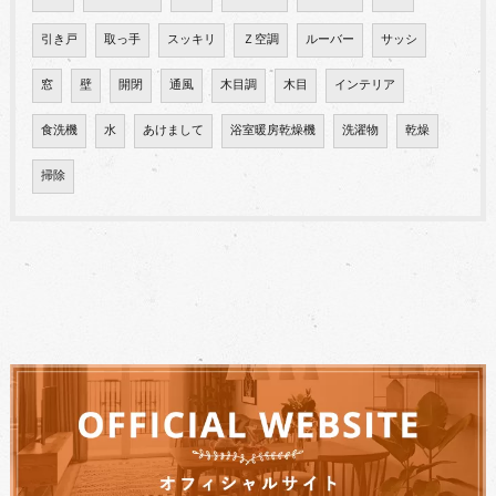
引き戸
取っ手
スッキリ
Ｚ空調
ルーバー
サッシ
窓
壁
開閉
通風
木目調
木目
インテリア
食洗機
水
あけまして
浴室暖房乾燥機
洗濯物
乾燥
掃除