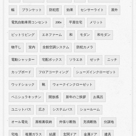
幅
ブランケット
防犯窓
効果
センサーライト
屋外
電気自動車用コンセント
200v
平屋住宅
メリット
ピットリビング
エネファーム
和
モダン
和モダン
物干し
室内
全館空調システム
防犯カメラ
電動シャッター
宅配ボックス
ソラエネ
ゼッチ
ニッチ
カップボード
フロアコーティング
シューズインクローゼット
ウッドショック
靴
ウォークインクローゼット
ペニシュラキッチン
開放感
新年のご挨拶
お風呂
ユニットバス
広さ
システムバス
ショールーム
オール電化
屋根裏収納
外張り断熱
充填断熱
分譲地
宅地
複層ガラス
結露
玄関ドア
金属ドア
建具