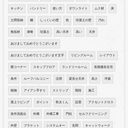
キッチン
パントリー
使い方
ダウンライト
ムク材
床
土間収納
棚
しっくいの壁
色
珪藻土の壁
汚れ
無垢材
漆喰
珪藻土
高い天井
高い
天井
あけましておめでとうございます
あけましておめでとうございます文字
リビングルーム
レイアウト
畳コーナー
スキップフロア
ランドリールーム
長期優良住宅
条件
ルーフバルコニー
活用
梁見せ天井
高さ
坪庭
植物
アイアン手すり
ストリップ
階段
施工
屋上リビング
ポイント
乾太くん
設置
アクセントクロス
造作洗面台
外構
外構工事
門柱
セルフクリーニング
外壁
ブラケット
システムキー
玄関
キャットウォーク