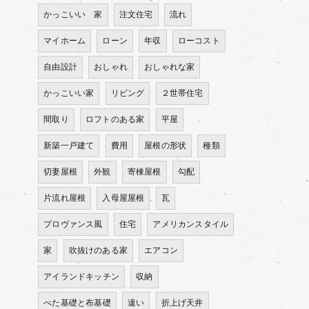
かっこいい 家
注文住宅
流れ
マイホーム
ローン
年収
ローコスト
自由設計
おしゃれ
おしゃれな家
かっこいい家
リビング
２世帯住宅
間取り
ロフトのある家
平屋
新築一戸建て
費用
屋根の形状
種類
切妻屋根
外観
寄棟屋根
勾配
片流れ屋根
入母屋屋根
瓦
プロヴァンス風
住宅
アメリカンスタイル
家
吹抜けのある家
エアコン
アイランドキッチン
収納
べた基礎と布基礎
違い
折上げ天井