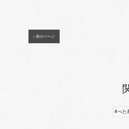
< 前のページ
#べた