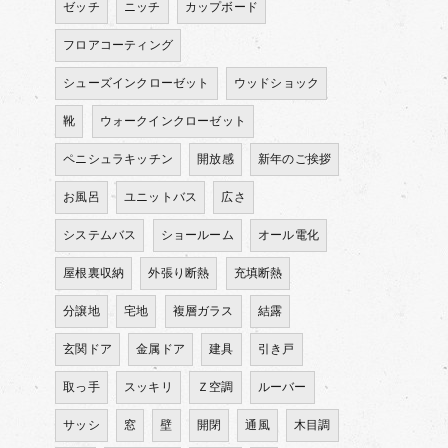
ゼッチ
ニッチ
カップボード
フロアコーティング
シューズインクローゼット
ウッドショック
靴
ウォークインクローゼット
ペニシュラキッチン
開放感
新年のご挨拶
お風呂
ユニットバス
広さ
システムバス
ショールーム
オール電化
屋根裏収納
外張り断熱
充填断熱
分譲地
宅地
複層ガラス
結露
玄関ドア
金属ドア
建具
引き戸
取っ手
スッキリ
Ｚ空調
ルーバー
サッシ
窓
壁
開閉
通風
木目調