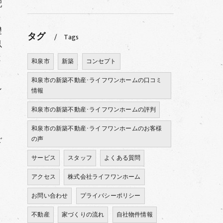
配
０
礎
タグ
Tags
以
と
和泉市
新築
コンセプト
和泉市の新築不動産･ライフワンホームの口コミ
ン
情報
和泉市の新築不動産･ライフワンホームの評判
和泉市の新築不動産･ライフワンホームのお客様
ご
の声
サービス
スタッフ
よくある質問
アクセス
株式会社ライフワンホーム
お問い合わせ
プライバシーポリシー
不動産
家づくりの流れ
自社物件情報