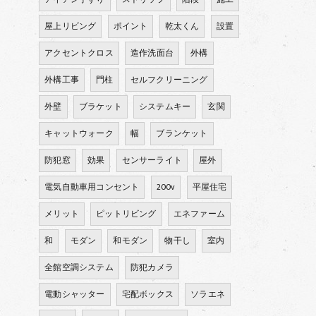
屋上リビング
ポイント
乾太くん
設置
アクセントクロス
造作洗面台
外構
外構工事
門柱
セルフクリーニング
外壁
ブラケット
システムキー
玄関
キャットウォーク
幅
ブランケット
防犯窓
効果
センサーライト
屋外
電気自動車用コンセント
200v
平屋住宅
メリット
ピットリビング
エネファーム
和
モダン
和モダン
物干し
室内
全館空調システム
防犯カメラ
電動シャッター
宅配ボックス
ソラエネ