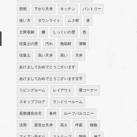
照明
下がり天井
キッチン
パントリー
使い方
ダウンライト
ムク材
床
土間収納
棚
しっくいの壁
色
珪藻土の壁
汚れ
無垢材
漆喰
珪藻土
高い天井
高い
天井
あけましておめでとうございます
あけましておめでとうございます文字
リビングルーム
レイアウト
畳コーナー
スキップフロア
ランドリールーム
長期優良住宅
条件
ルーフバルコニー
活用
梁見せ天井
高さ
坪庭
植物
アイアン手すり
ストリップ
階段
施工