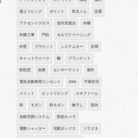
の
屋上リビング
ポイント
乾太くん
設置
アクセントクロス
造作洗面台
外構
外構工事
門柱
セルフクリーニング
外壁
ブラケット
システムキー
玄関
キャットウォーク
幅
ブランケット
防犯窓
効果
センサーライト
屋外
電気自動車用コンセント
200v
平屋住宅
メリット
ピットリビング
エネファーム
和
モダン
和モダン
物干し
室内
全館空調システム
防犯カメラ
電動シャッター
宅配ボックス
ソラエネ