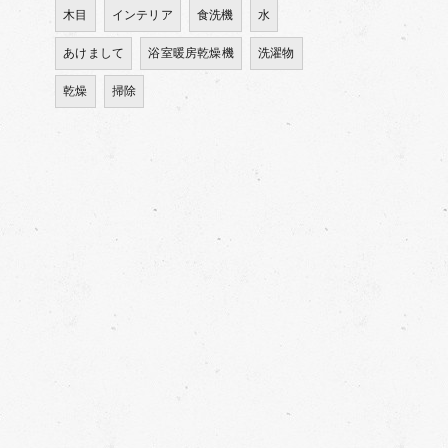
木目
インテリア
食洗機
水
あけまして
浴室暖房乾燥機
洗濯物
乾燥
掃除