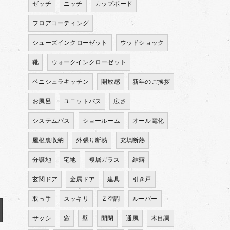
ゼッチ
ニッチ
カップボード
フロアコーティング
シューズインクローゼット
ウッドショック
靴
ウォークインクローゼット
ペニシュラキッチン
開放感
新年のご挨拶
お風呂
ユニットバス
広さ
システムバス
ショールーム
オール電化
屋根裏収納
外張り断熱
充填断熱
分譲地
宅地
複層ガラス
結露
玄関ドア
金属ドア
建具
引き戸
取っ手
スッキリ
Ｚ空調
ルーバー
サッシ
窓
壁
開閉
通風
木目調