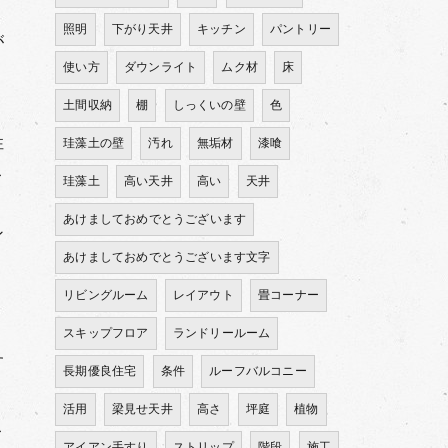
照明
下がり天井
キッチン
パントリー
が
使い方
ダウンライト
ムク材
床
土間収納
棚
しっくいの壁
色
性
珪藻土の壁
汚れ
無垢材
漆喰
こ
珪藻土
高い天井
高い
天井
あけましておめでとうございます
ン
あけましておめでとうございます文字
リビングルーム
レイアウト
畳コーナー
スキップフロア
ランドリールーム
す
長期優良住宅
条件
ルーフバルコニー
活用
梁見せ天井
高さ
坪庭
植物
こ
アイアン手すり
ストリップ
階段
施工