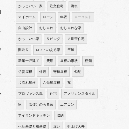
かっこいい 家
注文住宅
流れ
周
マイホーム
ローン
年収
ローコスト
自由設計
おしゃれ
おしゃれな家
も
かっこいい家
リビング
２世帯住宅
の
間取り
ロフトのある家
平屋
新築一戸建て
費用
屋根の形状
種類
切妻屋根
外観
寄棟屋根
勾配
ン
片流れ屋根
入母屋屋根
瓦
い
プロヴァンス風
住宅
アメリカンスタイル
家
吹抜けのある家
エアコン
アイランドキッチン
収納
イ
べた基礎と布基礎
違い
折上げ天井