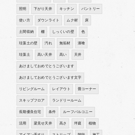
照明
下がり天井
キッチン
パントリー
使い方
ダウンライト
ムク材
床
土間収納
棚
しっくいの壁
色
珪藻土の壁
汚れ
無垢材
漆喰
珪藻土
高い天井
高い
天井
あけましておめでとうございます
あけましておめでとうございます文字
リビングルーム
レイアウト
畳コーナー
スキップフロア
ランドリールーム
長期優良住宅
条件
ルーフバルコニー
活用
梁見せ天井
高さ
坪庭
植物
アイアン手すり
ストリップ
階段
施工