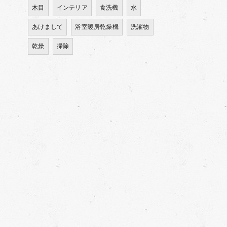
木目
インテリア
食洗機
水
あけまして
浴室暖房乾燥機
洗濯物
乾燥
掃除