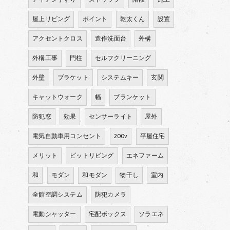
屋上リビング
ポイント
乾太くん
設置
アクセントクロス
造作洗面台
外構
外構工事
門柱
セルフクリーニング
外壁
ブラケット
システムキー
玄関
キャットウォーク
幅
ブランケット
防犯窓
効果
センサーライト
屋外
電気自動車用コンセント
200v
平屋住宅
メリット
ピットリビング
エネファーム
和
モダン
和モダン
物干し
室内
全館空調システム
防犯カメラ
電動シャッター
宅配ボックス
ソラエネ