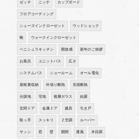
ゼッチ
ニッチ
カップボード
フロアコーティング
シューズインクローゼット
ウッドショック
靴
ウォークインクローゼット
ペニシュラキッチン
開放感
新年のご挨拶
お風呂
ユニットバス
広さ
システムバス
ショールーム
オール電化
屋根裏収納
外張り断熱
充填断熱
分譲地
宅地
複層ガラス
結露
玄関ドア
金属ドア
建具
引き戸
取っ手
スッキリ
Ｚ空調
ルーバー
サッシ
窓
壁
開閉
通風
木目調