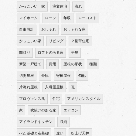
かっこいい 家
注文住宅
流れ
マイホーム
ローン
年収
ローコスト
自由設計
おしゃれ
おしゃれな家
かっこいい家
リビング
２世帯住宅
間取り
ロフトのある家
平屋
新築一戸建て
費用
屋根の形状
種類
切妻屋根
外観
寄棟屋根
勾配
片流れ屋根
入母屋屋根
瓦
プロヴァンス風
住宅
アメリカンスタイル
家
吹抜けのある家
エアコン
アイランドキッチン
収納
べた基礎と布基礎
違い
折上げ天井