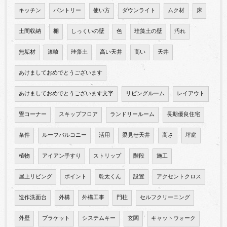
キッチン
パントリー
使い方
ダウンライト
ムク材
床
土間収納
棚
しっくいの壁
色
珪藻土の壁
汚れ
無垢材
漆喰
珪藻土
高い天井
高い
天井
あけましておめでとうございます
あけましておめでとうございます文字
リビングルーム
レイアウト
畳コーナー
スキップフロア
ランドリールーム
長期優良住宅
条件
ルーフバルコニー
活用
梁見せ天井
高さ
坪庭
植物
アイアン手すり
ストリップ
階段
施工
屋上リビング
ポイント
乾太くん
設置
アクセントクロス
造作洗面台
外構
外構工事
門柱
セルフクリーニング
外壁
ブラケット
システムキー
玄関
キャットウォーク