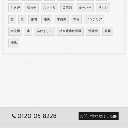
引き戸
取っ手
スッキリ
Ｚ空調
ルーバー
サッシ
窓
壁
開閉
通風
木目調
木目
インテリア
食洗機
水
あけまして
浴室暖房乾燥機
洗濯物
乾燥
掃除
0120-05-8228
お問い合わせはこちら