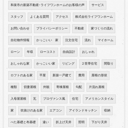
和泉市の新築不動産･ライフワンホームのお客様の声
サービス
スタッフ
よくある質問
アクセス
株式会社ライフワンホーム
お問い合わせ
プライバシーポリシー
不動産
家づくりの流れ
自社物件情報
かっこいい 家
注文住宅
流れ
マイホーム
ローン
年収
ローコスト
自由設計
おしゃれ
おしゃれな家
かっこいい家
リビング
２世帯住宅
間取り
ロフトのある家
平屋
新築一戸建て
費用
屋根の形状
種類
切妻屋根
外観
寄棟屋根
勾配
片流れ屋根
入母屋屋根
瓦
プロヴァンス風
住宅
アメリカンスタイル
家
吹抜けのある家
エアコン
アイランドキッチン
収納
べた基礎と布基礎
違い
折上げ天井
照明
下がり天井