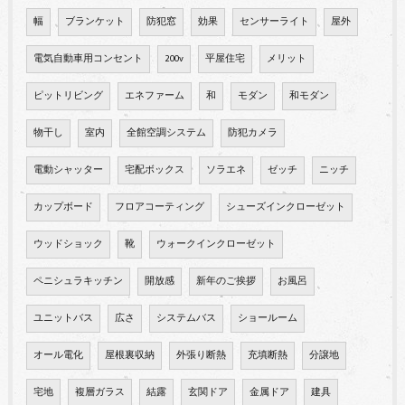
幅
ブランケット
防犯窓
効果
センサーライト
屋外
電気自動車用コンセント
200v
平屋住宅
メリット
ピットリビング
エネファーム
和
モダン
和モダン
物干し
室内
全館空調システム
防犯カメラ
電動シャッター
宅配ボックス
ソラエネ
ゼッチ
ニッチ
カップボード
フロアコーティング
シューズインクローゼット
ウッドショック
靴
ウォークインクローゼット
ペニシュラキッチン
開放感
新年のご挨拶
お風呂
ユニットバス
広さ
システムバス
ショールーム
オール電化
屋根裏収納
外張り断熱
充填断熱
分譲地
宅地
複層ガラス
結露
玄関ドア
金属ドア
建具