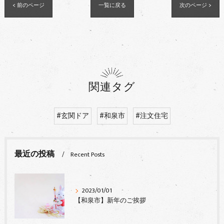
< 前のページ
一覧に戻る
次のページ >
関連タグ
#玄関ドア
#和泉市
#注文住宅
最近の投稿
Recent Posts
2023/01/01
【和泉市】新年のご挨拶