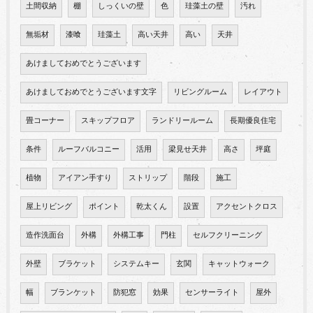
土間収納
棚
しっくいの壁
色
珪藻土の壁
汚れ
無垢材
漆喰
珪藻土
高い天井
高い
天井
あけましておめでとうございます
あけましておめでとうございます文字
リビングルーム
レイアウト
畳コーナー
スキップフロア
ランドリールーム
長期優良住宅
条件
ルーフバルコニー
活用
梁見せ天井
高さ
坪庭
植物
アイアン手すり
ストリップ
階段
施工
屋上リビング
ポイント
乾太くん
設置
アクセントクロス
造作洗面台
外構
外構工事
門柱
セルフクリーニング
外壁
ブラケット
システムキー
玄関
キャットウォーク
幅
ブランケット
防犯窓
効果
センサーライト
屋外