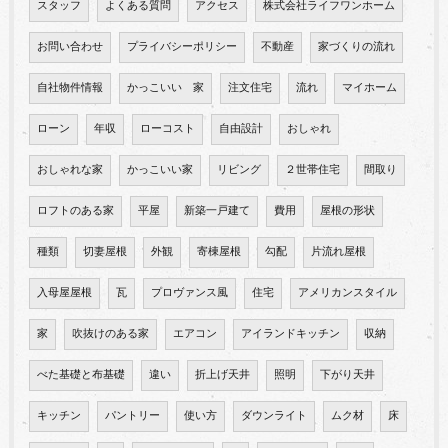
スタッフ
よくある質問
アクセス
株式会社ライフワンホーム
お問い合わせ
プライバシーポリシー
不動産
家づくりの流れ
自社物件情報
かっこいい 家
注文住宅
流れ
マイホーム
ローン
年収
ローコスト
自由設計
おしゃれ
おしゃれな家
かっこいい家
リビング
２世帯住宅
間取り
ロフトのある家
平屋
新築一戸建て
費用
屋根の形状
種類
切妻屋根
外観
寄棟屋根
勾配
片流れ屋根
入母屋屋根
瓦
プロヴァンス風
住宅
アメリカンスタイル
家
吹抜けのある家
エアコン
アイランドキッチン
収納
べた基礎と布基礎
違い
折上げ天井
照明
下がり天井
キッチン
パントリー
使い方
ダウンライト
ムク材
床