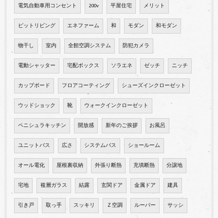
電気自動車用コンセント
200v
平屋住宅
メリット
ピットリビング
エネファーム
和
モダン
和モダン
物干し
室内
全館空調システム
防犯カメラ
電動シャッター
宅配ボックス
ソラエネ
ゼッチ
ニッチ
カップボード
フロアコーティング
シューズインクローゼット
ウッドショック
靴
ウォークインクローゼット
ペニシュラキッチン
開放感
新年のご挨拶
お風呂
ユニットバス
広さ
システムバス
ショールーム
オール電化
屋根裏収納
外張り断熱
充填断熱
分譲地
宅地
複層ガラス
結露
玄関ドア
金属ドア
建具
引き戸
取っ手
スッキリ
Ｚ空調
ルーバー
サッシ