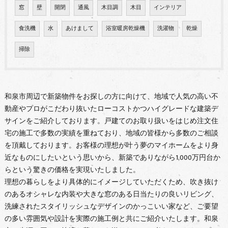
窓
壁
開閉
通風
木目調
木目
インテリア
食洗機
水
あけまして
浴室暖房乾燥機
洗濯物
乾燥
掃除
和泉市周辺で新築物件をお探しの方に向けて、地域で人気の高い不
動産やプロがこだわり抜いたローコストかつハイグレードな建築デ
サインをご紹介しております。戸建てのお取り扱いをはじめ注文住
宅の施工で多数の実績を重ねており、地域の皆様から多数のご相談
を頂戴しております。お客様の理想が叶う夢のマイホームをより身
近なものにしたいという思いから、新築でありながら1,000万円台か
らという驚きの価格を実現いたしました。
理想の暮らしをより具体的にイメージしていただくため、吹き抜け
のあるオシャレな内装や大きな窓のある日当たりの良いリビング、
洗練されたスタイリッシュなデザインのかっこいい家など、ご要望
の多い雰囲気や設計を実際の施工例と共にご紹介いたします。和泉